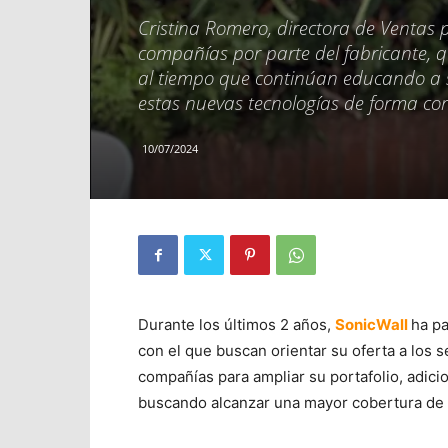
Cristina Romero, directora de Ventas 
compañías por parte del fabricante, qu
al tiempo que continúan educando a s
estas nuevas tecnologías de forma corre
10/07/2024
Durante los últimos 2 años,
SonicWall
ha p
con el que buscan orientar su oferta a los 
compañías para ampliar su portafolio, adici
buscando alcanzar una mayor cobertura de 