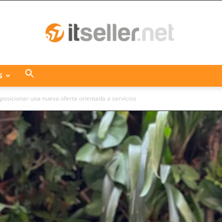
S
ITseller
posicionar una nueva oferta orientada a servicios
Centroamérica