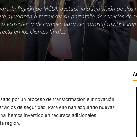
para la Región de MCLA, destacó la adquisición de dos
e ayudarán a fortalecer su portafolio de servicios de 
u ecosistema de canales para ser autosuficiente e im
cta en los clientes finales.
A
asado por un proceso de transformación e innovación
servicios de seguridad. Para ello han adquirido nuevas
onal hemos invertido en recursos adicionales,
la región.