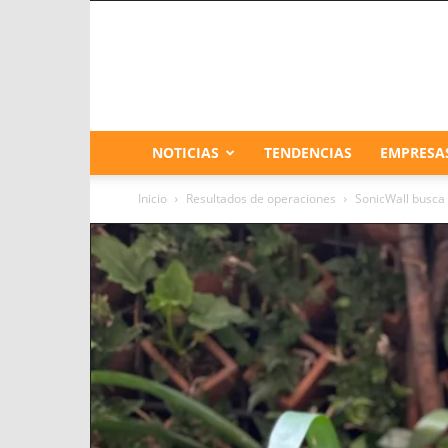
NOTICIAS
TENDENCIAS
EMPRESA
Inicio
Resultados de operaciones
SonicWall busca 