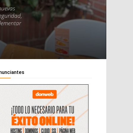
 nuevas
seguridad,
plementar
nunciantes