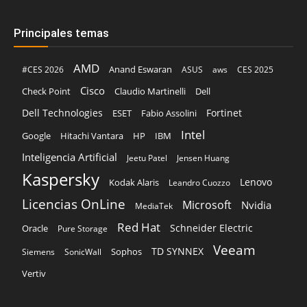
Principales temas
AMD
Anand Eswaran
#CES 2026
ASUS
aws
CES 2025
Cisco
Claudio Martinelli
Dell
Check Point
Dell Technologies
Fortinet
ESET
Fabio Assolini
Intel
Google
Hitachi Vantara
HP
IBM
Inteligencia Artificial
Jeetu Patel
Jensen Huang
Kaspersky
Lenovo
Kodak Alaris
Leandro Cuozzo
Licencias OnLine
Microsoft
Nvidia
MediaTek
Red Hat
Schneider Electric
Oracle
Pure Storage
Veeam
TD SYNNEX
Sophos
Siemens
SonicWall
Vertiv