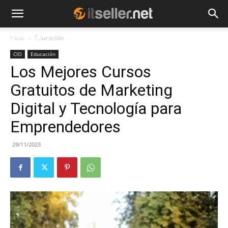
Inicio
Educación
NOTICIAS
TENDENCIAS
EMPRESAS
CIO
Educación
Los Mejores Cursos
Gratuitos de Marketing
Digital y Tecnología para
Emprendedores
29/11/2023