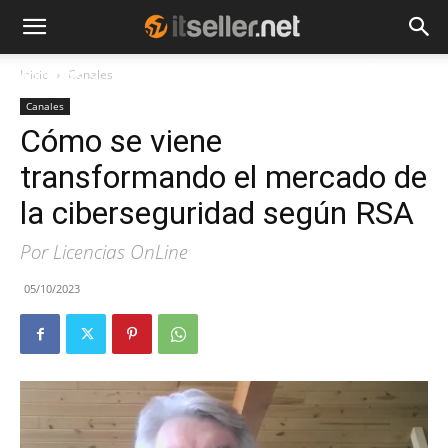
Inicio
Canales
NOTICIAS
TENDENCIAS
EMPRESAS
Canales
Cómo se viene
transformando el mercado de
la ciberseguridad según RSA
Por Licencias OnLine
05/10/2023