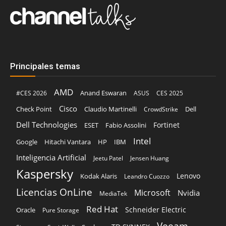
Principales temas
AMD
Anand Eswaran
#CES 2026
ASUS
CES 2025
Cisco
Claudio Martinelli
Dell
Check Point
CrowdStrike
Dell Technologies
Fortinet
ESET
Fabio Assolini
Intel
Google
Hitachi Vantara
HP
IBM
Inteligencia Artificial
Jeetu Patel
Jensen Huang
Kaspersky
Lenovo
Kodak Alaris
Leandro Cuozzo
Licencias OnLine
Microsoft
Nvidia
MediaTek
Red Hat
Schneider Electric
Oracle
Pure Storage
Veeam