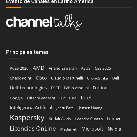
Evento de Canales en Latino América
Principales temas
AMD
Anand Eswaran
#CES 2026
ASUS
CES 2025
Cisco
Claudio Martinelli
Dell
Check Point
CrowdStrike
Dell Technologies
Fortinet
ESET
Fabio Assolini
Intel
Google
Hitachi Vantara
HP
IBM
Inteligencia Artificial
Jeetu Patel
Jensen Huang
Kaspersky
Lenovo
Kodak Alaris
Leandro Cuozzo
Licencias OnLine
Microsoft
Nvidia
MediaTek