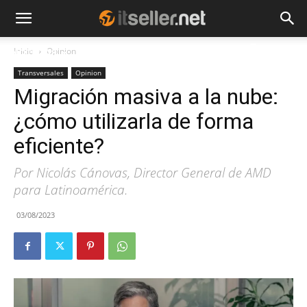
Inicio
Opinion
NOTICIAS
TENDENCIAS
EMPRESAS
Transversales
Opinion
Migración masiva a la nube:
¿cómo utilizarla de forma
eficiente?
Por Nicolás Cánovas, Director General de AMD
para Latinoamérica.
03/08/2023