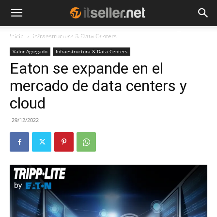
Inicio
Infraestructura & Data Centers
NOTICIAS
TENDENCIAS
EMPRESAS
Valor Agregado
Infraestructura & Data Centers
Eaton se expande en el
mercado de data centers y
cloud
29/12/2022