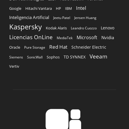
Intel
Google
Hitachi Vantara
HP
IBM
Inteligencia Artificial
Jeetu Patel
Jensen Huang
Kaspersky
Lenovo
Kodak Alaris
Leandro Cuozzo
Licencias OnLine
Microsoft
Nvidia
MediaTek
Red Hat
Schneider Electric
Oracle
Pure Storage
Veeam
TD SYNNEX
Sophos
Siemens
SonicWall
Vertiv