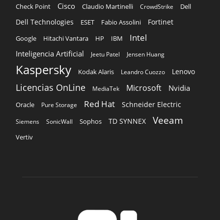
Cisco
Claudio Martinelli
Dell
Check Point
CrowdStrike
Dell Technologies
Fortinet
ESET
Fabio Assolini
Intel
Google
Hitachi Vantara
HP
IBM
Inteligencia Artificial
Jeetu Patel
Jensen Huang
Kaspersky
Lenovo
Kodak Alaris
Leandro Cuozzo
Licencias OnLine
Microsoft
Nvidia
MediaTek
Red Hat
Schneider Electric
Oracle
Pure Storage
Veeam
TD SYNNEX
Sophos
Siemens
SonicWall
Vertiv