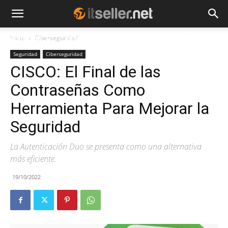
Inicio
Ciberseguridad
NOTICIAS
TENDENCIAS
EMPRESAS
Seguridad
Ciberseguridad
CISCO: El Final de las
Contraseñas Como
Herramienta Para Mejorar la
Seguridad
La Autenticación Duo se presenta como una alternativa
más eficiente.
19/10/2022