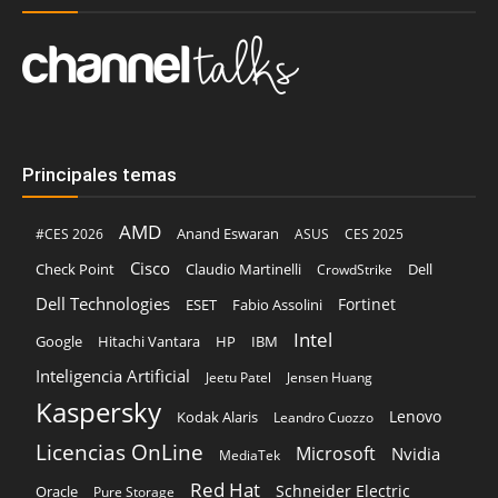
Principales temas
AMD
Anand Eswaran
#CES 2026
ASUS
CES 2025
Cisco
Claudio Martinelli
Dell
Check Point
CrowdStrike
Dell Technologies
Fortinet
ESET
Fabio Assolini
Intel
Google
Hitachi Vantara
HP
IBM
Inteligencia Artificial
Jeetu Patel
Jensen Huang
Kaspersky
Lenovo
Kodak Alaris
Leandro Cuozzo
Licencias OnLine
Microsoft
Nvidia
MediaTek
Red Hat
Schneider Electric
Oracle
Pure Storage