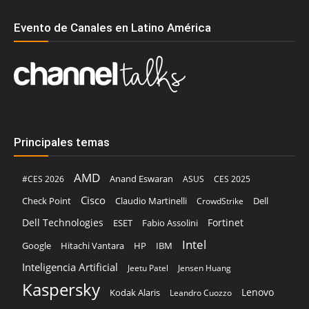
Evento de Canales en Latino América
Principales temas
AMD
Anand Eswaran
#CES 2026
ASUS
CES 2025
Cisco
Claudio Martinelli
Dell
Check Point
CrowdStrike
Dell Technologies
Fortinet
ESET
Fabio Assolini
Intel
Google
Hitachi Vantara
HP
IBM
Inteligencia Artificial
Jeetu Patel
Jensen Huang
Kaspersky
Lenovo
Kodak Alaris
Leandro Cuozzo