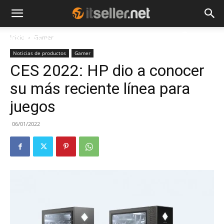
Inicio
Gamer
NOTICIAS
TENDENCIAS
EMPRESAS
Noticias de productos
Gamer
CES 2022: HP dio a conocer
su más reciente línea para
juegos
06/01/2022