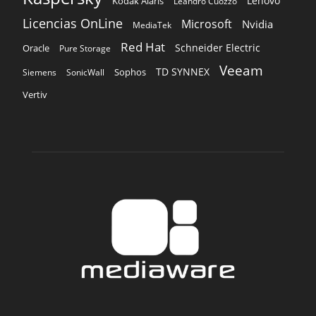
Lenovo
Kodak Alaris
Leandro Cuozzo
Licencias OnLine
Microsoft
Nvidia
MediaTek
Red Hat
Schneider Electric
Oracle
Pure Storage
Veeam
TD SYNNEX
Sophos
Siemens
SonicWall
Vertiv