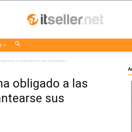
S
ITseller
 empresas a replantearse sus prioridades...
A
ha obligado a las
Centroamérica
antearse sus