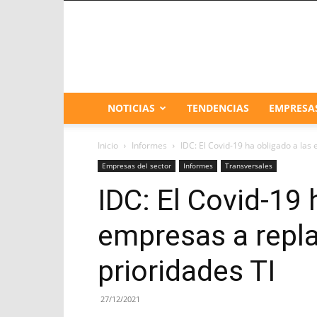
NOTICIAS
TENDENCIAS
EMPRESA
Inicio
Informes
IDC: El Covid-19 ha obligado a las
Empresas del sector
Informes
Transversales
IDC: El Covid-19 
empresas a repl
prioridades TI
27/12/2021