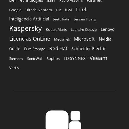
Dell Technologies
Fortinet
ESET
Fabio Assolini
Intel
Google
Hitachi Vantara
HP
IBM
Inteligencia Artificial
Jeetu Patel
Jensen Huang
Kaspersky
Lenovo
Kodak Alaris
Leandro Cuozzo
Licencias OnLine
Microsoft
Nvidia
MediaTek
Red Hat
Schneider Electric
Oracle
Pure Storage
Veeam
TD SYNNEX
Sophos
Siemens
SonicWall
Vertiv