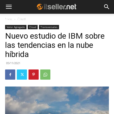
Inicio
Cloud
NOTICIAS
TENDENCIAS
EMPRESAS
Valor Agregado
Cloud
Transversales
Nuevo estudio de IBM sobre
las tendencias en la nube
híbrida
05/11/2021