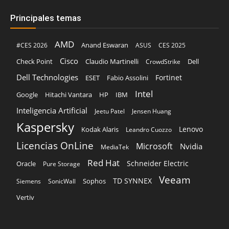
Principales temas
AMD
Anand Eswaran
#CES 2026
ASUS
CES 2025
Cisco
Claudio Martinelli
Dell
Check Point
CrowdStrike
Dell Technologies
Fortinet
ESET
Fabio Assolini
Intel
Google
Hitachi Vantara
HP
IBM
Inteligencia Artificial
Jeetu Patel
Jensen Huang
Kaspersky
Lenovo
Kodak Alaris
Leandro Cuozzo
Licencias OnLine
Microsoft
Nvidia
MediaTek
Red Hat
Schneider Electric
Oracle
Pure Storage
Veeam
TD SYNNEX
Sophos
Siemens
SonicWall
Vertiv