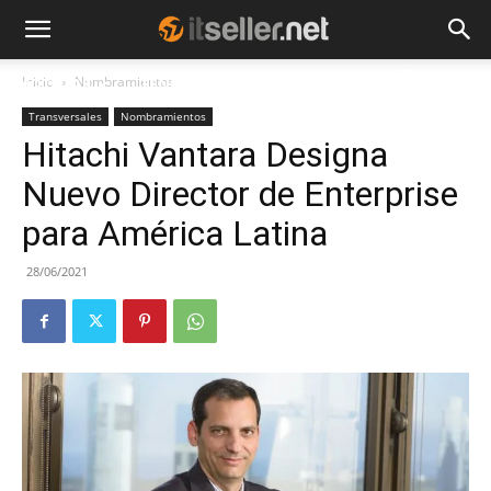
Inicio
Nombramientos
NOTICIAS
TENDENCIAS
EMPRESAS
Transversales
Nombramientos
Hitachi Vantara Designa
Nuevo Director de Enterprise
para América Latina
28/06/2021