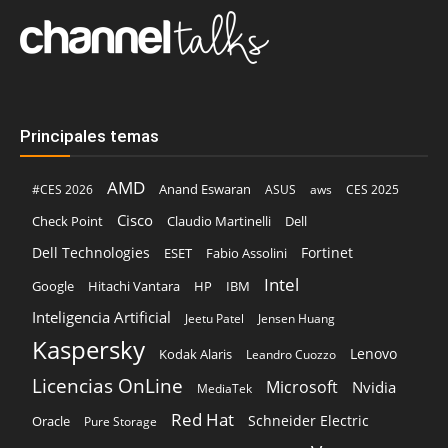
Principales temas
AMD
Anand Eswaran
#CES 2026
ASUS
aws
CES 2025
Cisco
Claudio Martinelli
Dell
Check Point
Dell Technologies
Fortinet
ESET
Fabio Assolini
Intel
Google
Hitachi Vantara
HP
IBM
Inteligencia Artificial
Jeetu Patel
Jensen Huang
Kaspersky
Lenovo
Kodak Alaris
Leandro Cuozzo
Licencias OnLine
Microsoft
Nvidia
MediaTek
Red Hat
Schneider Electric
Oracle
Pure Storage