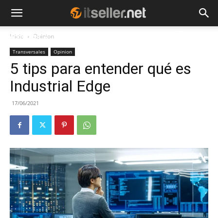
Inicio
Opinion
NOTICIAS
TENDENCIAS
EMPRESAS
Transversales
Opinion
5 tips para entender qué es
Industrial Edge
17/06/2021