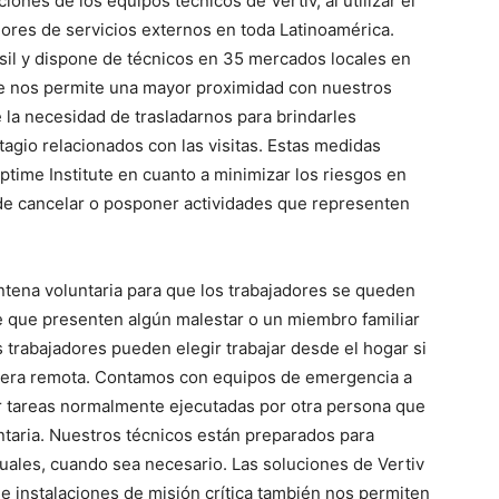
nes de los equipos técnicos de Vertiv, al utilizar el
res de servicios externos en toda Latinoamérica.
asil y dispone de técnicos en 35 mercados locales en
ue nos permite una mayor proximidad con nuestros
 la necesidad de trasladarnos para brindarles
ntagio relacionados con las visitas. Estas medidas
ime Institute en cuanto a minimizar los riesgos en
s de cancelar o posponer actividades que representen
tena voluntaria para que los trabajadores se queden
 que presenten algún malestar o un miembro familiar
 trabajadores pueden elegir trabajar desde el hogar si
nera remota. Contamos con equipos de emergencia a
mir tareas normalmente ejecutadas por otra persona que
taria. Nuestros técnicos están preparados para
tuales, cuando sea necesario. Las soluciones de Vertiv
e instalaciones de misión crítica también nos permiten