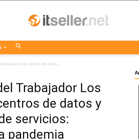
S
ITseller
trabajadores de centros de datos...
A
del Trabajador Los
Centroamérica
centros de datos y
de servicios:
la pandemia