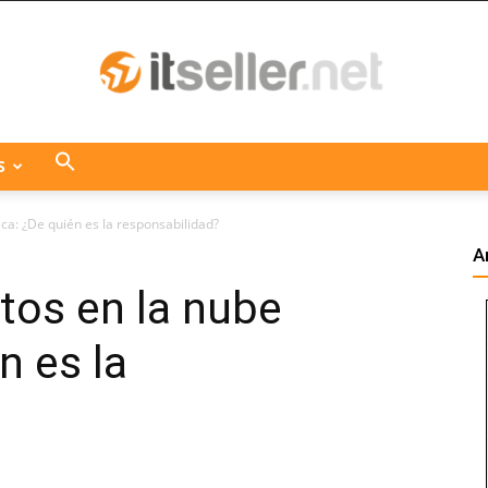
S
ITseller
ica: ¿De quién es la responsabilidad?
A
tos en la nube
Centroamérica
n es la
?