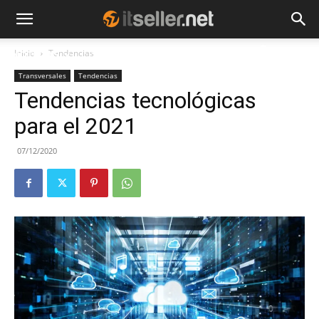
Inicio
Tendencias
NOTICIAS
TENDENCIAS
EMPRESAS
Transversales
Tendencias
Tendencias tecnológicas
para el 2021
07/12/2020