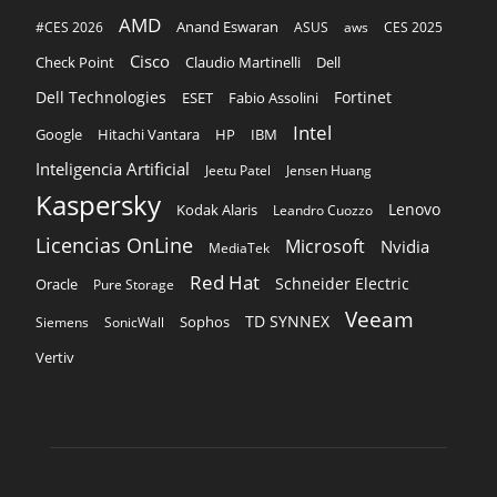
AMD
Anand Eswaran
#CES 2026
ASUS
aws
CES 2025
Cisco
Claudio Martinelli
Dell
Check Point
Dell Technologies
Fortinet
ESET
Fabio Assolini
Intel
Google
Hitachi Vantara
HP
IBM
Inteligencia Artificial
Jeetu Patel
Jensen Huang
Kaspersky
Lenovo
Kodak Alaris
Leandro Cuozzo
Licencias OnLine
Microsoft
Nvidia
MediaTek
Red Hat
Schneider Electric
Oracle
Pure Storage
Veeam
TD SYNNEX
Sophos
Siemens
SonicWall
Vertiv