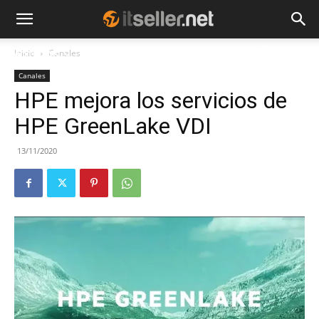
Inicio
Canales
NOTICIAS
TENDENCIAS
EMPRESAS
Canales
HPE mejora los servicios de
HPE GreenLake VDI
13/11/2020