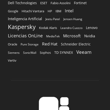
Dell Technologies
Fortinet
ESET
Fabio Assolini
Intel
Google
Hitachi Vantara
HP
IBM
Inteligencia Artificial
Jeetu Patel
Jensen Huang
Kaspersky
Lenovo
Kodak Alaris
Leandro Cuozzo
Licencias OnLine
Microsoft
Nvidia
MediaTek
Red Hat
Schneider Electric
Oracle
Pure Storage
Veeam
TD SYNNEX
Sophos
Siemens
SonicWall
Vertiv