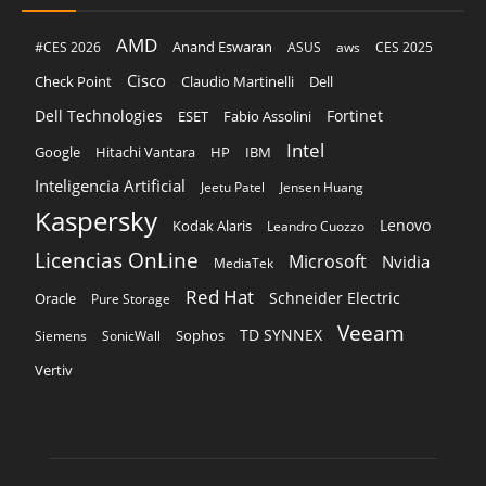
AMD
Anand Eswaran
#CES 2026
ASUS
aws
CES 2025
Cisco
Claudio Martinelli
Dell
Check Point
Dell Technologies
Fortinet
ESET
Fabio Assolini
Intel
Google
Hitachi Vantara
HP
IBM
Inteligencia Artificial
Jeetu Patel
Jensen Huang
Kaspersky
Lenovo
Kodak Alaris
Leandro Cuozzo
Licencias OnLine
Microsoft
Nvidia
MediaTek
Red Hat
Schneider Electric
Oracle
Pure Storage
Veeam
TD SYNNEX
Sophos
Siemens
SonicWall
Vertiv