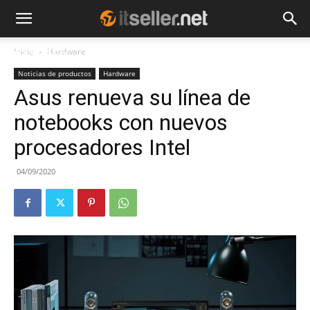
Inicio
Hardware
NOTICIAS
TENDENCIAS
EMPRESAS
Noticias de productos
Hardware
Asus renueva su línea de
notebooks con nuevos
procesadores Intel
04/09/2020