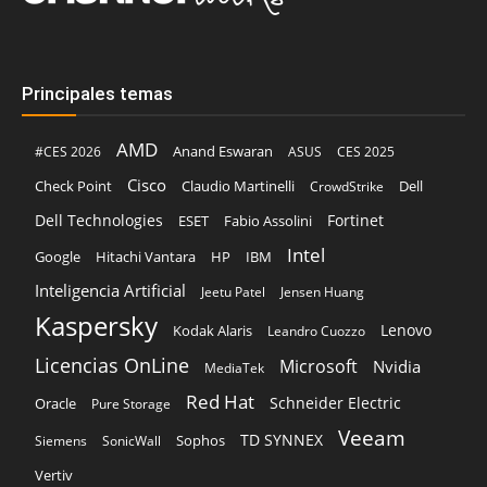
Principales temas
AMD
Anand Eswaran
#CES 2026
ASUS
CES 2025
Cisco
Claudio Martinelli
Dell
Check Point
CrowdStrike
Dell Technologies
Fortinet
ESET
Fabio Assolini
Intel
Google
Hitachi Vantara
HP
IBM
Inteligencia Artificial
Jeetu Patel
Jensen Huang
Kaspersky
Lenovo
Kodak Alaris
Leandro Cuozzo
Licencias OnLine
Microsoft
Nvidia
MediaTek
Red Hat
Schneider Electric
Oracle
Pure Storage
Veeam
TD SYNNEX
Sophos
Siemens
SonicWall
Vertiv