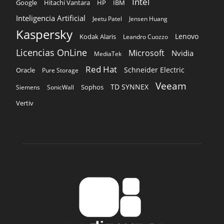
Intel
Google
Hitachi Vantara
HP
IBM
Inteligencia Artificial
Jeetu Patel
Jensen Huang
Kaspersky
Lenovo
Kodak Alaris
Leandro Cuozzo
Licencias OnLine
Microsoft
Nvidia
MediaTek
Red Hat
Schneider Electric
Oracle
Pure Storage
Veeam
TD SYNNEX
Sophos
Siemens
SonicWall
Vertiv