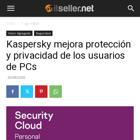
Inicio
Seguridad
NOTICIAS
TENDENCIAS
EMPRESAS
Valor Agregado
Seguridad
Kaspersky mejora protección
y privacidad de los usuarios
de PCs
26/08/2020