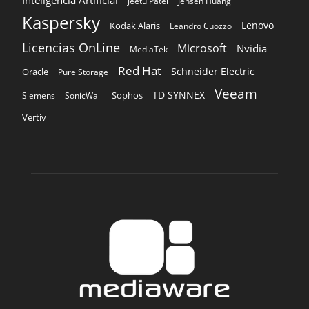
Inteligencia Artificial
Jeetu Patel
Jensen Huang
Kaspersky
Lenovo
Kodak Alaris
Leandro Cuozzo
Licencias OnLine
Microsoft
Nvidia
MediaTek
Red Hat
Schneider Electric
Oracle
Pure Storage
Veeam
TD SYNNEX
Sophos
Siemens
SonicWall
Vertiv