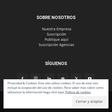
SOBRE NOSOTROS
‎ Nuestra Empresa
‎ Suscripción
‎ Publique aquí
‎ Suscripción Agencias
SÍGUENOS
Privacidad & Cookies: Este sitio utiliza cookies. El uso de este sitio
incluye la aceptación del uso de cookies. Para saber mas sobre como
utilizamos la información haga click aquí:
Política de cookies
Políticas de Privacidad
© Copyright 2024, Todos los derechos reservados | Mediaware