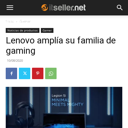
Inicio
Gamer
NOTICIAS
TENDENCIAS
EMPRESAS
Noticias de productos
Gamer
Lenovo amplía su familia de
gaming
10/08/2020