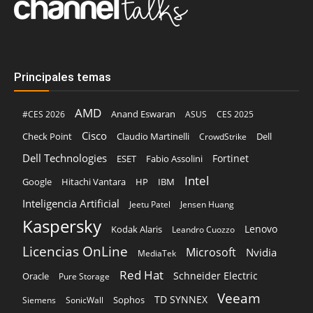
Principales temas
AMD
Anand Eswaran
#CES 2026
ASUS
CES 2025
Cisco
Claudio Martinelli
Dell
Check Point
CrowdStrike
Dell Technologies
Fortinet
ESET
Fabio Assolini
Intel
Google
Hitachi Vantara
HP
IBM
Inteligencia Artificial
Jeetu Patel
Jensen Huang
Kaspersky
Lenovo
Kodak Alaris
Leandro Cuozzo
Licencias OnLine
Microsoft
Nvidia
MediaTek
Red Hat
Schneider Electric
Oracle
Pure Storage
Veeam
TD SYNNEX
Sophos
Siemens
SonicWall