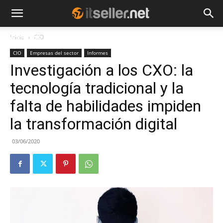
Inicio
CIO
NOTICIAS
TENDENCIAS
EMPRESAS
CIO
Empresas del sector
Informes
Investigación a los CXO: la
tecnología tradicional y la
falta de habilidades impiden
la transformación digital
03/06/2020