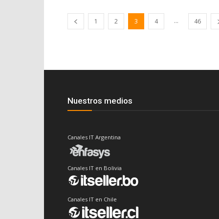
...
1
2
3
4
46
Nuestros medios
Canales IT Argentina
Canales IT en Bolivia
Canales IT en Chile