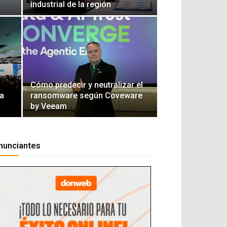
industrial de la región
:
Cómo predecir y neutralizar el
ra
ransomware según Coveware
by Veeam
nunciantes