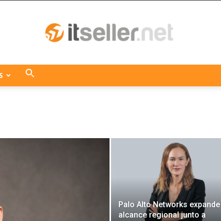
S
ITseller
Centroamérica
Palo Alto Networks expande
alcance regional junto a