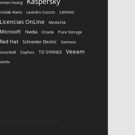
Kaspersky
Jensen Huang
Lenovo
Kodak Alaris
Leandro Cuozzo
Licencias OnLine
MediaTek
Microsoft
Nvidia
Oracle
Pure Storage
Red Hat
Schneider Electric
Siemens
Veeam
TD SYNNEX
Sophos
SonicWall
Vertiv