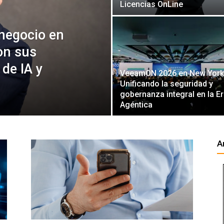
Licencias OnLine
negocio en
on sus
de IA y
VeeamON 2026 en New York
Unificando la seguridad y
gobernanza integral en la E
Agéntica
A