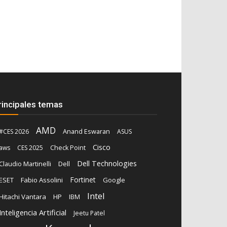
rincipales temas
AMD
Anand Eswaran
#CES 2026
ASUS
Cisco
aws
CES 2025
Check Point
Dell Technologies
Claudio Martinelli
Dell
Fortinet
ESET
Fabio Assolini
Google
Intel
Hitachi Vantara
HP
IBM
Inteligencia Artificial
Jeetu Patel