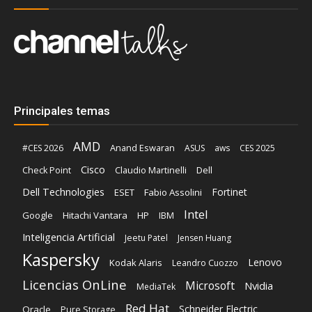
Principales temas
AMD
Anand Eswaran
#CES 2026
ASUS
aws
CES 2025
Cisco
Claudio Martinelli
Dell
Check Point
Dell Technologies
Fortinet
ESET
Fabio Assolini
Intel
Google
Hitachi Vantara
HP
IBM
Inteligencia Artificial
Jeetu Patel
Jensen Huang
Kaspersky
Lenovo
Kodak Alaris
Leandro Cuozzo
Licencias OnLine
Microsoft
Nvidia
MediaTek
Red Hat
Schneider Electric
Oracle
Pure Storage