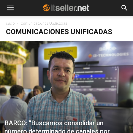
NOTICIAS
TENDENCIAS
EMPRESAS
Inicio
Comunicaciones Unificadas
COMUNICACIONES UNIFICADAS
BARCO: “Buscamos consolidar un
número determinado de canales por