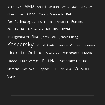
AMD
Anand Eswaran
#CES 2026
ASUS
aws
CES 2025
Cisco
Claudio Martinelli
Dell
Check Point
Dell Technologies
Fortinet
ESET
Fabio Assolini
Intel
Google
Hitachi Vantara
HP
IBM
Inteligencia Artificial
Jeetu Patel
Jensen Huang
Kaspersky
Lenovo
Kodak Alaris
Leandro Cuozzo
Licencias OnLine
Microsoft
Nvidia
MediaTek
Red Hat
Schneider Electric
Oracle
Pure Storage
Veeam
TD SYNNEX
Sophos
Siemens
SonicWall
Vertiv