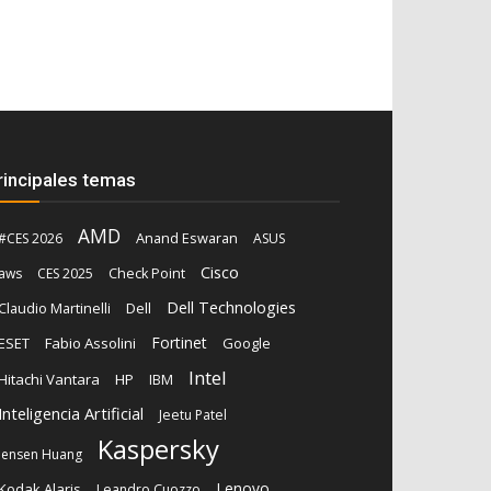
rincipales temas
AMD
Anand Eswaran
#CES 2026
ASUS
Cisco
aws
CES 2025
Check Point
Dell Technologies
Claudio Martinelli
Dell
Fortinet
ESET
Fabio Assolini
Google
Intel
Hitachi Vantara
HP
IBM
Inteligencia Artificial
Jeetu Patel
Kaspersky
Jensen Huang
Lenovo
Kodak Alaris
Leandro Cuozzo