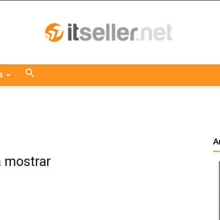
S
ITseller
A
Centroamérica
a mostrar