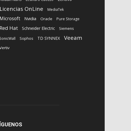
Licencias OnLine
MediaTek
Microsoft
Nvidia
Oracle
Pure Storage
Red Hat
Schneider Electric
Siemens
Veeam
TD SYNNEX
Sophos
SonicWall
Vertiv
ÍGUENOS